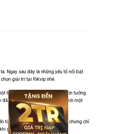
ta. Ngay sau đây là những yếu tố nổi bật
ọn giải trí tại Rikvip nhé.
ột thương hiệu vững chắc, đáng tin tưởng
 đã tái xuất đường đua cá cược với một
ến từ tổ chức hàng đầu. Chính bởi chứng chỉ
i giải trí.