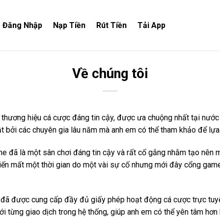
Đăng Nhập
Nạp Tiền
Rút Tiền
Tải App
Về chúng tôi
 thương hiệu cá cược đáng tin cậy, được ưa chuộng nhất tại nước 
t bởi các chuyên gia lâu năm mà anh em có thể tham khảo để lựa ch
e đã là một sân chơi đáng tin cậy và rất cố gắng nhằm tạo nên m
iến mất một thời gian do một vài sự cố nhưng mới đây cổng game
es đã được cung cấp đầy đủ giấy phép hoạt động cá cược trực tuy
i từng giao dịch trong hệ thống, giúp anh em có thể yên tâm hơn kh