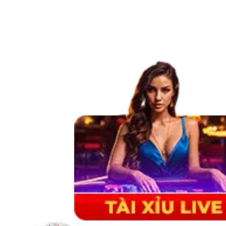
TOP GAME HOT