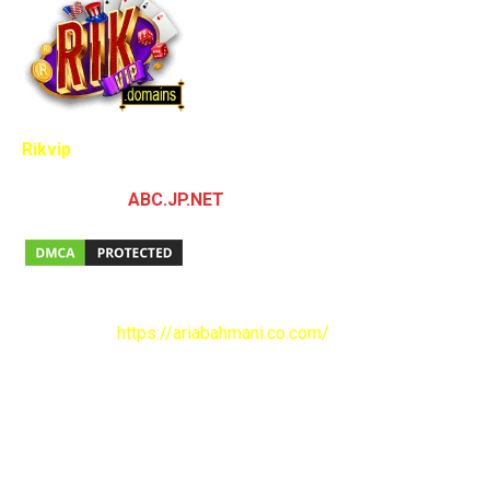
Rikvip
- Công ty giải trí trực tuyến uy tín số 1 Việt Nam. Đư
Đối tác uy tín:
ABC.JP.NET
Thông tin Liên Hệ
Website:
https://ariabahmani.co.com/
Tên Thương HIệu: RIKVIP
Email:
rikvipdomains@gmail.com
Địa chỉ: 575/49 Đ. Cách Mạng Tháng 8, Phường 15, Quận 1
Điện thoại: 0956626412