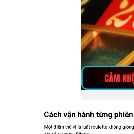
Cách vận hành từng phiên
Một điểm thú vị là luật roulette không giố