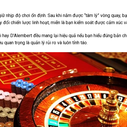
ữ nhịp độ chơi ổn định. Sau khi nắm được “tâm lý” vòng quay, bạ
 đổi chiến lược linh hoạt, miễn là bạn kiểm soát được cảm xúc v
i hay D’Alembert đều mang lại hiệu quả nếu bạn hiểu đúng bản ch
 quan trọng là quản lý rủi ro và luôn tỉnh táo.