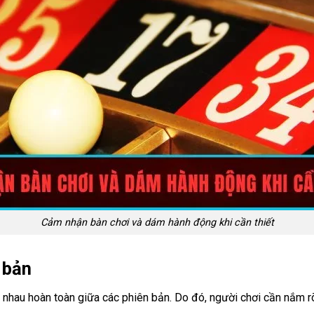
Cảm nhận bàn chơi và dám hành động khi cần thiết
 bản
ng nhau hoàn toàn giữa các phiên bản. Do đó, người chơi cần nắm 