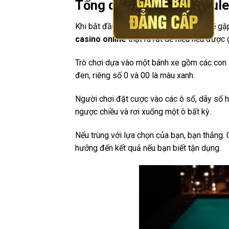
Tổng quan luật chơi Roule
Khi bắt đầu tìm hiểu trò chơi này, bạn sẽ 
casino online
thật ra rất dễ hiểu nếu được 
Trò chơi dựa vào một bánh xe gồm các con s
đen, riêng số 0 và 00 là màu xanh.
Người chơi đặt cược vào các ô số, dãy số 
ngược chiều và rơi xuống một ô bất kỳ.
Nếu trùng với lựa chọn của bạn, bạn thắng.
hưởng đến kết quả nếu bạn biết tận dụng.