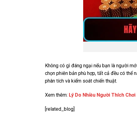
Không có gì đáng ngại nếu bạn là người mới
chọn phiên bản phù hợp, tất cả đều có thể 
phân tích và kiểm soát chiến thuật.
Xem thêm:
Lý Do Nhiều Người Thích Chơi
[related_blog]