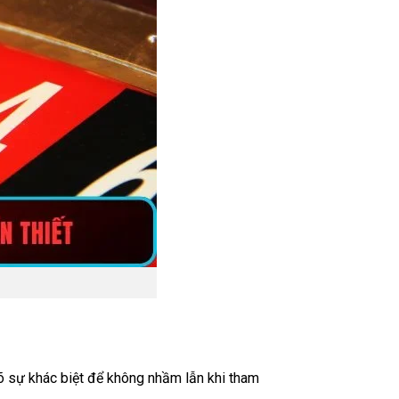
rõ sự khác biệt để không nhầm lẫn khi tham